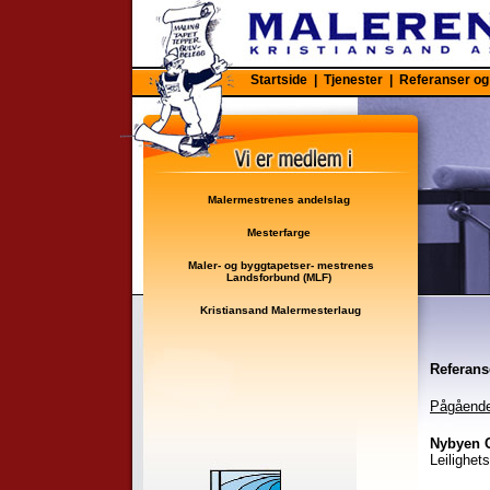
Startside
|
Tjenester
|
Referanser og 
Malermestrenes andelslag
Mesterfarge
Maler- og byggtapetser- mestrenes
Landsforbund (MLF)
Kristiansand Malermesterlaug
Referans
Pågående 
Nybyen 
Leilighet