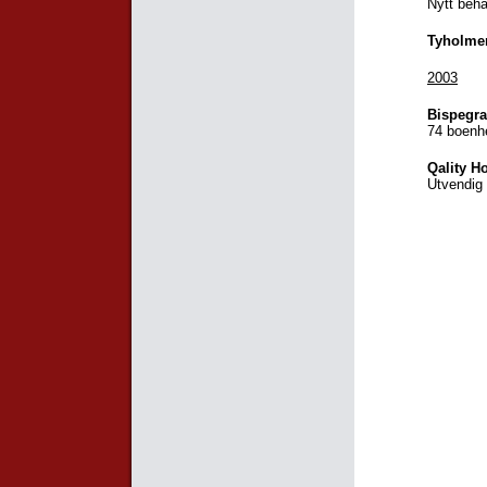
Nytt beh
Tyholmen
2003
Bispegr
74 boenhe
Qality H
Utvendig 