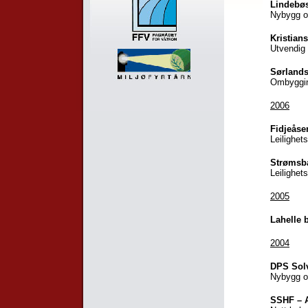
Lindebø
Nybygg o
Kristian
Utvendig 
Sørlands
Ombyggin
2006
Fidjeåse
Leilighet
Strømsb
Leilighet
2005
Lahelle 
2004
DPS Sol
Nybygg o
SSHF – A